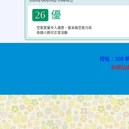
2026年08月09日 05時08分
青
優
春
26
不
空氣質量令人滿意，基本無空氣污染
迷
各類人群可正常活動
途
校址：335 桃
本網站由資