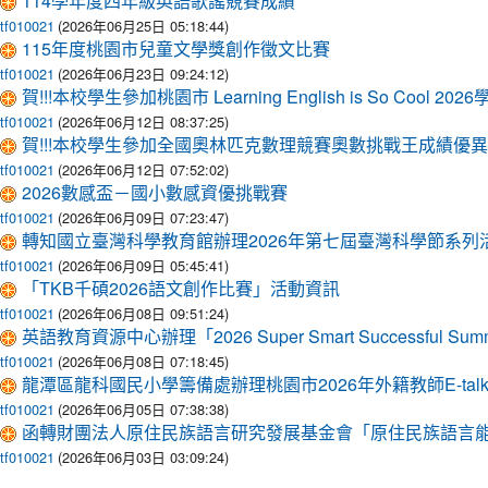
114學年度四年級英語歌謠競賽成績
(2026年06月25日 05:18:44)
tf010021
115年度桃園市兒童文學獎創作徵文比賽
(2026年06月23日 09:24:12)
tf010021
賀!!!本校學生參加桃園市 Learning English is So Cool 2
(2026年06月12日 08:37:25)
tf010021
賀!!!本校學生參加全國奧林匹克數理競賽奧數挑戰王成績優異
(2026年06月12日 07:52:02)
tf010021
2026數感盃－國小數感資優挑戰賽
(2026年06月09日 07:23:47)
tf010021
轉知國立臺灣科學教育館辦理2026年第七屆臺灣科學節系列活
(2026年06月09日 05:45:41)
tf010021
「TKB千碩2026語文創作比賽」活動資訊
(2026年06月08日 09:51:24)
tf010021
英語教育資源中心辦理「2026 Super Smart Successful
(2026年06月08日 07:18:45)
tf010021
龍潭區龍科國民小學籌備處辦理桃園市2026年外籍教師E-ta
(2026年06月05日 07:38:38)
tf010021
函轉財團法人原住民族語言研究發展基金會「原住民族語言
(2026年06月03日 03:09:24)
tf010021