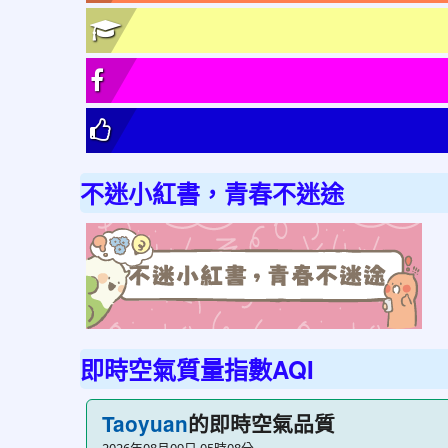
不迷小紅書，青春不迷途
link
to
http
不
迷
即時空氣質量指數AQI
小
紅
的即時空氣品質
Taoyuan
書