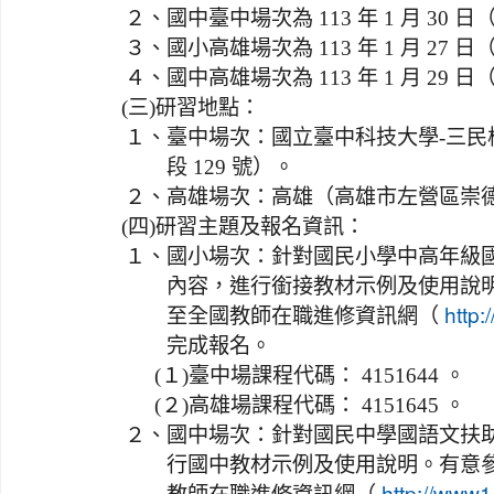
２、
國中臺中場次為 113 年 1 月 30 
３、
國小高雄場次為 113 年 1 月 27 
４、
國中高雄場次為 113 年 1 月 29 
(三)
研習地點：
１、
臺中場次：國立臺中科技大學-三民
段 129 號）。
２、
高雄場次：高雄（高雄市左營區崇德路
(四)
研習主題及報名資訊：
１、
國小場次：針對國民小學中高年級國
內容，進行銜接教材示例及使用說明
至全國教師在職進修資訊網（
http:
完成報名。
(１)
臺中場課程代碼： 4151644 。
(２)
高雄場課程代碼： 4151645 。
２、
國中場次：針對國民中學國語文扶助
行國中教材示例及使用說明。有意參