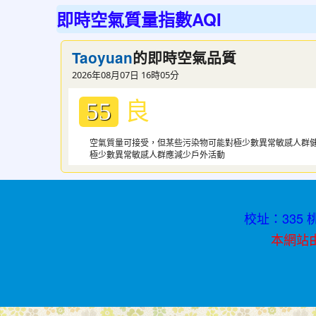
迷
即時空氣質量指數AQI
小
紅
的即時空氣品質
Taoyuan
書
2026年08月07日 16時05分
青
良
春
55
不
空氣質量可接受，但某些污染物可能對極少數異常敏感人群
迷
極少數異常敏感人群應減少戶外活動
途
校址：335 桃
本網站由資