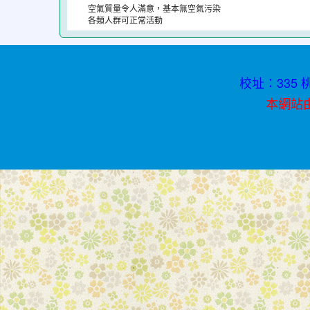
空氣質量令人滿意，基本無空氣污染
迷
各類人群可正常活動
途
校址：335 桃
本網站由資