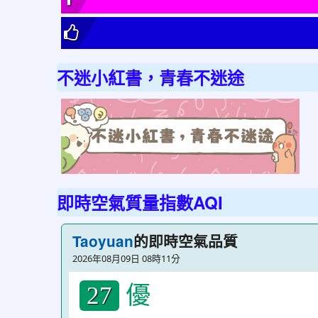
不迷小紅書，青春不迷途
link
to
http
不
迷
即時空氣質量指數AQI
小
紅
的即時空氣品質
Taoyuan
書
2026年08月09日 08時11分
青
優
春
27
不