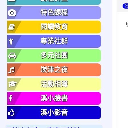
特色課程
閱讀教育
專業社群
多元社團
崁津之夜
活動相簿
溪小臉書
溪小影音