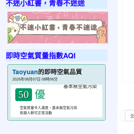
不迷小紅書，青春不迷途
link
即時空氣質量指數AQI
to
https://
的即時空氣品質
Taoyuan
不
2026年08月07日 08時06分
迷
小
優
50
紅
書，
空氣質量令人滿意，基本無空氣污染
各類人群可正常活動
青
春
不