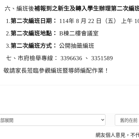
六、編班後
補報到之新生及轉入學生辦理第二次編
1.
第二次編班日期：
114
年 8 月 22 日（五） 上午 10
2.
第二次編班地點：
B
棟二樓會議室
3.
第二次編班方式：
公開抽籤編班
七、市府檢舉專線： 3396636 、 3351589
敬請家長蒞臨參觀編班暨導師編配作業！
網友個人意見，不