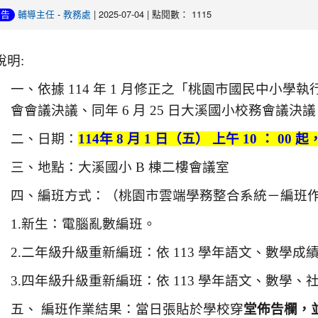
-
| 2025-07-04 | 點閱數： 1115
公告
輔導主任
教務處
說明:
一、依據 114 年 1 月修正之「桃園市國民中小學執
會會議決議、同年 6 月 25 日大溪國小校務會議決議
二、日期：
114
年 8 月 1 日（五） 上午 10 ： 00 起
三、地點：大溪國小 B 棟二樓會議室
四、編班方式：（桃園市雲端學務整合系統－編班
1.
新生：電腦亂數編班。
2.
二年級升級重新編班：依 113 學年語文、數學成
3.
四年級升級重新編班：依 113 學年語文、數學
五、 編班作業結果：當日張貼於學校穿
堂佈告欄，