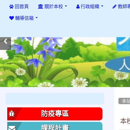
:::
回首頁
關於本校
行政組織
教師
輔導信箱
:::
:::
本
防疫專區
本
課程計畫