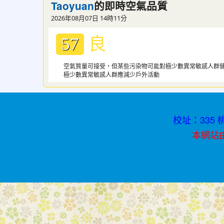
的即時空氣品質
Taoyuan
書
2026年08月07日 14時11分
青
良
春
57
不
空氣質量可接受，但某些污染物可能對極少數異常敏感人群
迷
極少數異常敏感人群應減少戶外活動
途
校址：335 桃
本網站由資