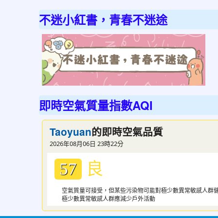
不迷小紅書，青春不迷途
link
to
http
不
迷
即時空氣質量指數AQI
小
紅
的即時空氣品質
Taoyuan
書
2026年08月06日 23時22分
青
良
春
57
不
空氣質量可接受，但某些污染物可能對極少數異常敏感人群
迷
極少數異常敏感人群應減少戶外活動
途