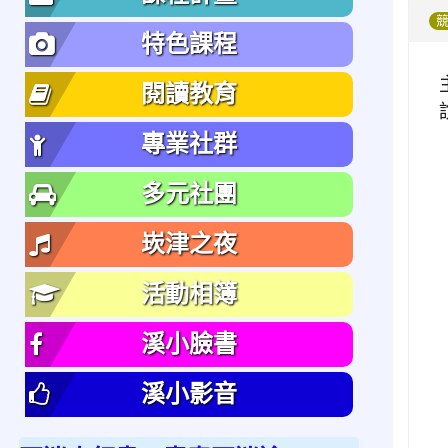
特色課程
閱讀教育
專業社群
多元社團
崁津之夜
活動相簿
溪小臉書
溪小影音