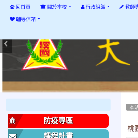
:::
回首頁
關於本校
行政組織
教師
輔導信箱
:::
:::
本
防疫專區
桃
課程計畫