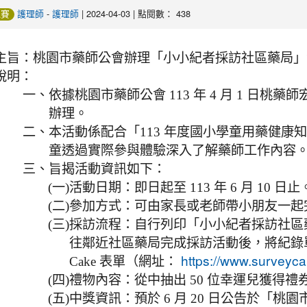
-
| 2024-04-03 | 點閱數： 438
競賽
護理師
護理師
主旨：
桃園市藥師公會辦理「小小紀者採訪社區藥局」
說明：
一、
依據桃園市藥師公會 113 年 4 月 1 日桃藥師宏字
辦理。
二、
本活動係配合「113 年度國小學童用藥健康
童透過實際參與體驗深入了解藥師工作內容
三、
旨揭活動資訊如下：
(一)
活動日期：即日起至 113 年 6 月 10 日止
(二)
參加方式：可由家長或老師帶小朋友一起
(三)
採訪流程：自行列印「小小紀者採訪社區
往鄰近社區藥局完成採訪活動後，將紀錄單上
Cake 表單（網址：
https://www.surveyc
(四)
禮物內容：從中抽出 50 位幸運兒獲得禮券 
(五)
中獎資訊：預於 6 月 20 日公告於「桃