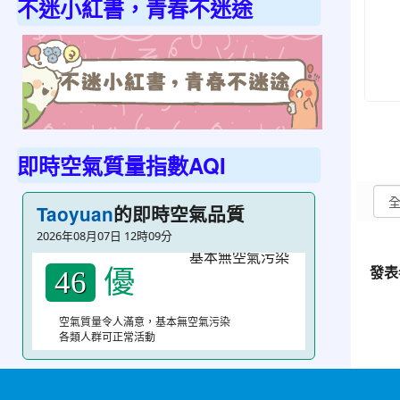
不迷小紅書，青春不迷途
link
即時空氣質量指數AQI
to
https://
的即時空氣品質
Taoyuan
不
2026年08月07日 12時09分
迷
小
優
發表
46
紅
書，
空氣質量令人滿意，基本無空氣污染
各類人群可正常活動
青
春
不