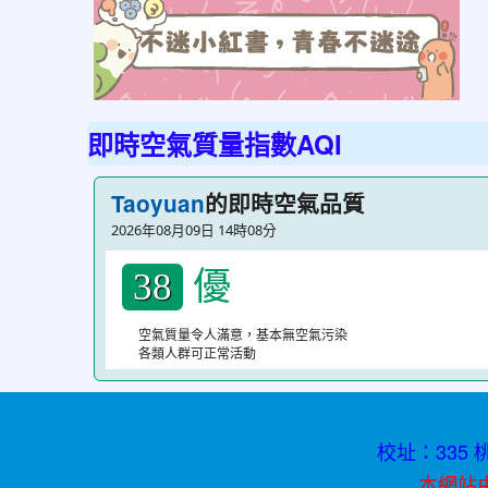
to
http
不
迷
即時空氣質量指數AQI
小
紅
的即時空氣品質
Taoyuan
書
2026年08月09日 14時08分
青
優
春
38
不
空氣質量令人滿意，基本無空氣污染
迷
各類人群可正常活動
途
校址：335 桃
本網站由資