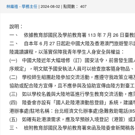
-
| 2024-08-02 | 點閱數： 407
林繼禧
學務主任
說明：
一、 依據教育部國民及學前教育署 113 年 7 月 26 日臺教國
二、 自本年 6 月 27 日起赴中國大陸及香港澳門旅
陸識讀課程，以落實保障我青年學生人身安全與權益：
(一) 中國大陸近年大幅增修（訂）國安法令，前曾發生國
序規定」，明文賦予國安執法人員可以檢查旅客隨身物品、
(二) 學校師生組團赴陸參加交流活動，應遵守我政策立
協助或配合陸方宣傳，且不應參與及協助宣傳由陸方對臺工
(三) 如以學校名義與大陸地區進行學生教育交流活動，應落實至「赴陸教育
(四) 陸委會亦設有「國人赴陸港澳動態登錄」系統，建議學
港辦事處(駐地名稱：台北經濟文化辦事處)急難救助電話(852
(五) 如確有赴港澳需求，應及早預辦入境登記（港簽）
三、 檢附教育部國民及學前教育署來函及陸委會新聞稿各 