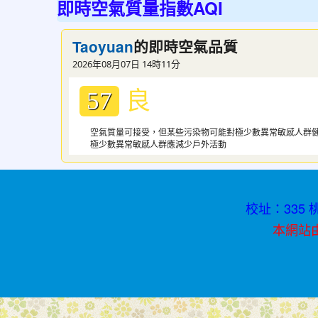
即時空氣質量指數AQI
小
紅
的即時空氣品質
Taoyuan
書
2026年08月07日 14時11分
青
良
春
57
不
空氣質量可接受，但某些污染物可能對極少數異常敏感人群
迷
極少數異常敏感人群應減少戶外活動
途
校址：335 桃
本網站由資