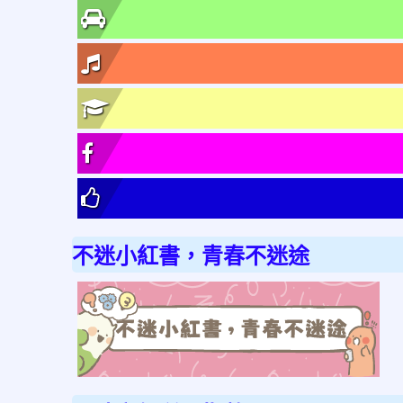
不迷小紅書，青春不迷途
link
to
http
不
迷