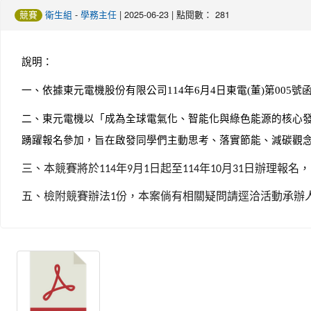
-
| 2025-06-23 | 點閱數： 281
競賽
衛生組
學務主任
說明：
一、依據東元電機股份有限公司
114
年
6
月
4
日東電
(
董
)
第
005
號
二、東元電機以「成為全球電氣化、智能化與綠色能源的核心
踴躍報名參加，旨在啟發同學們主動思考、落實節能、減碳觀
三、本競賽將於
年
月
日起至
年
月
日辦理報名，
114
9
1
114
10
31
五、檢附競賽辦法
份，本案倘有相關疑問請逕洽活動承辦
1