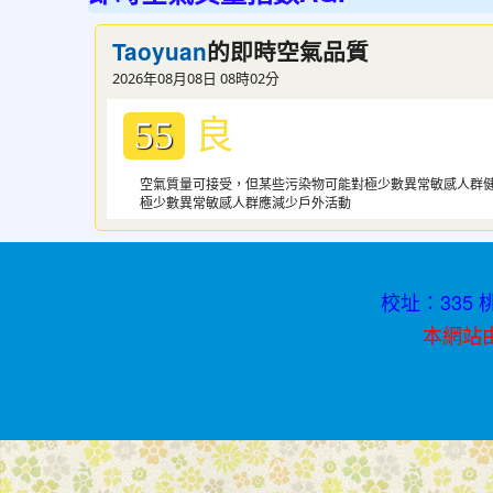
紅
的即時空氣品質
Taoyuan
書
2026年08月08日 08時02分
青
良
春
55
不
空氣質量可接受，但某些污染物可能對極少數異常敏感人群
迷
極少數異常敏感人群應減少戶外活動
途
校址：335 桃
本網站由資