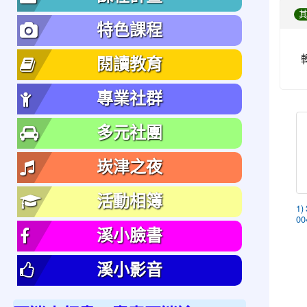
特色課程
閱讀教育
專業社群
多元社團
崁津之夜
活動相簿
1)
00
溪小臉書
溪小影音