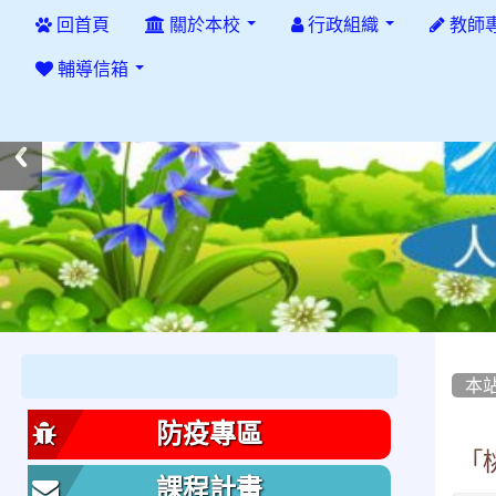
:::
回首頁
關於本校
行政組織
教師
輔導信箱
:::
:::
本
防疫專區
「
課程計畫