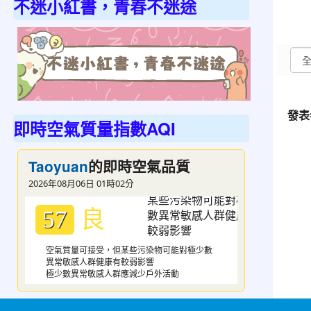
不迷小紅書，青春不迷途
link
發表
即時空氣質量指數AQI
to
https://
的即時空氣品質
Taoyuan
不
2026年08月06日 01時02分
迷
小
良
57
紅
書，
空氣質量可接受，但某些污染物可能對極少數
異常敏感人群健康有較弱影響
青
極少數異常敏感人群應減少戶外活動
春
不