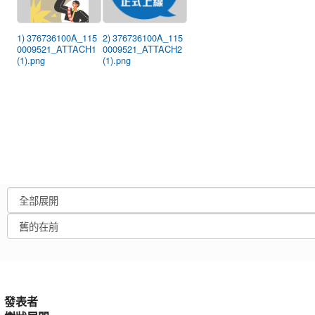
1) 376736100A_115
2) 376736100A_115
0009521_ATTACH1
0009521_ATTACH2
(1).png
(1).png
發表者