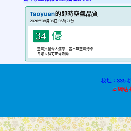
紅
的即時空氣品質
Taoyuan
書
2026年08月06日 06時21分
青
優
春
34
不
空氣質量令人滿意，基本無空氣污染
迷
各類人群可正常活動
途
校址：335 桃
本網站由資