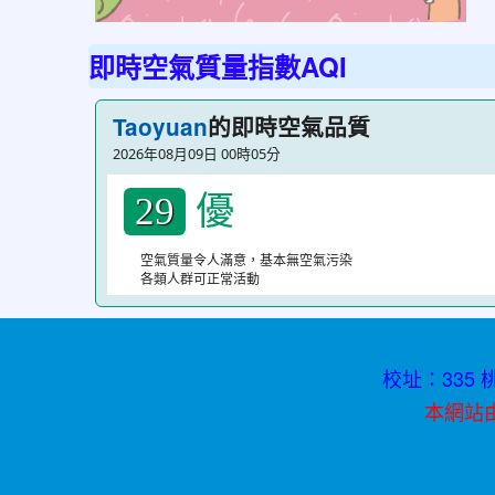
不
迷
即時空氣質量指數AQI
小
紅
的即時空氣品質
Taoyuan
書
2026年08月09日 00時05分
青
優
春
29
不
空氣質量令人滿意，基本無空氣污染
迷
各類人群可正常活動
途
校址：335 桃
本網站由資