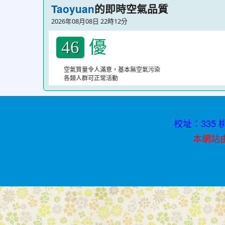
的即時空氣品質
Taoyuan
書
2026年08月08日 22時12分
青
優
春
46
不
空氣質量令人滿意，基本無空氣污染
迷
各類人群可正常活動
途
校址：335 桃
本網站由資