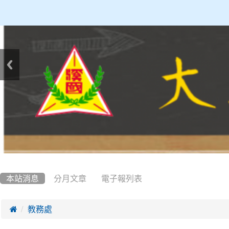
:::
本站消息
分月文章
電子報列表

教務處