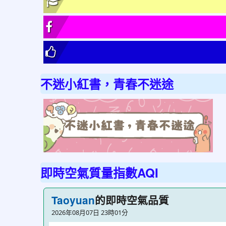
不迷小紅書，青春不迷途
link
to
http
不
迷
即時空氣質量指數AQI
小
紅
的即時空氣品質
Taoyuan
書
2026年08月07日 23時01分
青