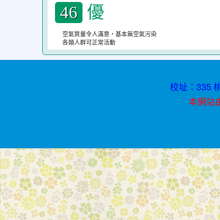
優
春
46
不
空氣質量令人滿意，基本無空氣污染
迷
各類人群可正常活動
途
校址：335 桃
本網站由資