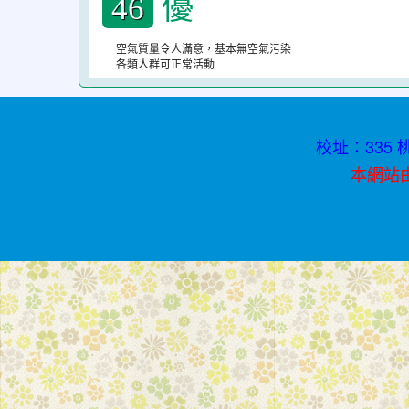
優
46
不
空氣質量令人滿意，基本無空氣污染
迷
各類人群可正常活動
途
校址：335 桃
本網站由資