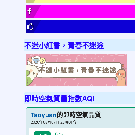
不迷小紅書，青春不迷途
link
to
http
不
迷
即時空氣質量指數AQI
小
紅
的即時空氣品質
Taoyuan
書
2026年08月07日 23時01分
青
春