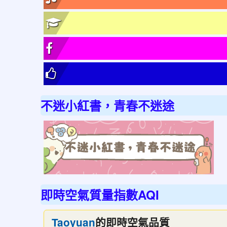
不迷小紅書，青春不迷途
link
to
http
不
迷
即時空氣質量指數AQI
小
紅
的即時空氣品質
Taoyuan
書