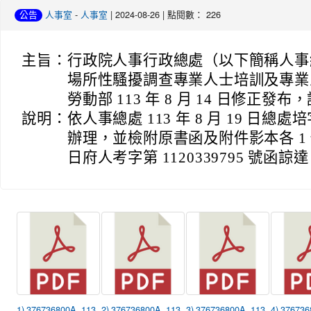
-
| 2024-08-26 | 點閱數： 226
公告
人事室
人事室
主旨：
行政院人事行政總處（以下簡稱人事
場所性騷擾調查專業人士培訓及專業
勞動部 113 年 8 月 14 日修正發
說明：
依人事總處 113 年 8 月 19 日總處培字
辦理，並檢附原書函及附件影本各 1 份；本
日府人考字第 1120339795 號函諒
1) 376736800A_113
2) 376736800A_113
3) 376736800A_113
4) 37673