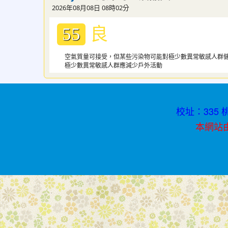
2026年08月08日 08時02分
青
良
春
55
不
空氣質量可接受，但某些污染物可能對極少數異常敏感人群
迷
極少數異常敏感人群應減少戶外活動
途
校址：335 桃
本網站由資