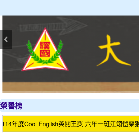
:::
榮譽榜
ish英閱王獎 六年一班江翊愷榮獲115年度Cool Engl