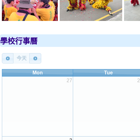
學校行事曆
今天
Mon
Tue
27
2