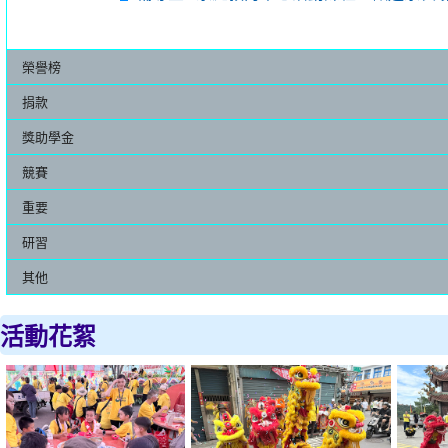
榮譽榜
捐款
獎助學金
競賽
重要
研習
其他
活動花絮
115.07.24同義百年慶繞境
1