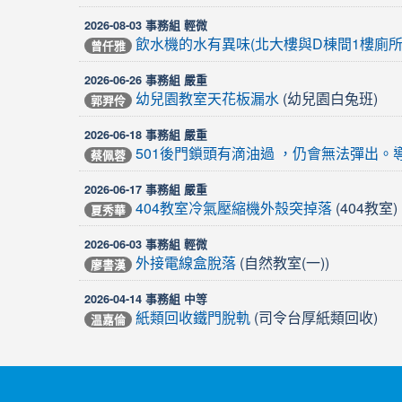
2026-08-03 事務組 輕微
飲水機的水有異味(北大樓與D棟間1樓廁所
曾仟雅
2026-06-26 事務組 嚴重
(幼兒園白兔班)
幼兒園教室天花板漏水
郭羿伶
2026-06-18 事務組 嚴重
501後門鎖頭有滴油過 ，仍會無法彈出。
蔡佩蓉
2026-06-17 事務組 嚴重
(404教室)
404教室冷氣壓縮機外殼突掉落
夏秀華
2026-06-03 事務組 輕微
(自然教室(一))
外接電線盒脫落
廖書漢
2026-04-14 事務組 中等
(司令台厚紙類回收)
紙類回收鐵門脫軌
温嘉倫